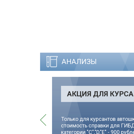
АНАЛИЗЫ
АКЦИЯ ДЛЯ КУРС
Только для курсантов автош
стоимость справки для ГИБДД
категории "С","D,"E" - 900 ру