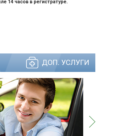
ле 14 часов в регистратуре.
ДОП. УСЛУГИ
ВНИМАНИЕ 
Оформляем Меди
профессионально
электронном вид