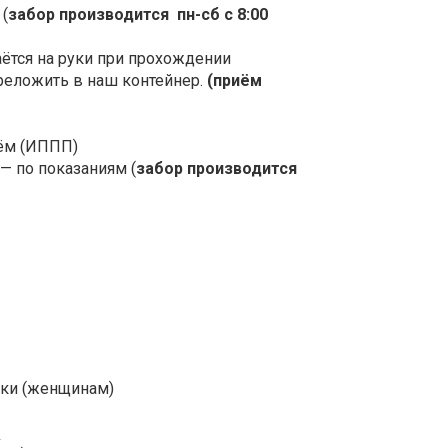
)
(
забор производится пн-сб с 8:00
аётся на руки при прохождении
реложить в наш контейнер.
(приём
ём (ИППП)
к — по показаниям
(
забор производится
тки (женщинам)
)