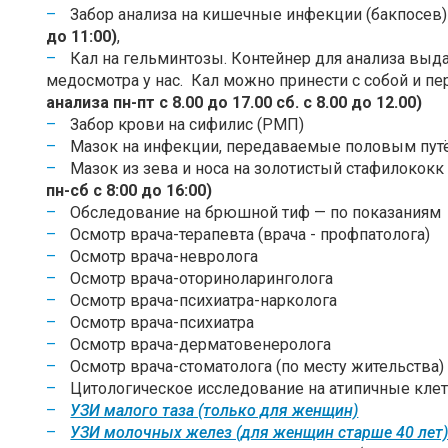
Забор анализа на кишечные инфекции (бакпосев
до 11:00)
,
Кал на гельминтозы. Контейнер для анализа выд
медосмотра у нас. Кал можно принести с собой и пе
анализа пн-пт с 8.00 до 17.00 сб. с 8.00 до 12.00)
Забор крови на сифилис (РМП)
Мазок на инфекции, передаваемые половым пут
Мазок из зева и носа на золотистый стафилокок
пн-сб с 8:00 до 16:00)
Обследование на брюшной тиф — по показаниям
Осмотр
врача-терапевта (врача - профпатолога)
Осмотр
врача-невролога
Осмотр
врача-оториноларинголога
Осмотр врача-
психиатра-нарколога
Осмотр врача-психиатра
Осмотр
врача-дерматовенеролога
Осмотр
врача-стоматолога
(по месту жительства)
Цитологическое исследование на атипичные кле
УЗИ малого таза (только для женщин)
УЗИ молочных желез (для женщин старше 40 лет