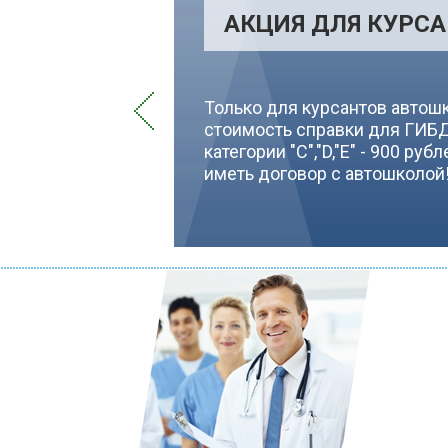
АКЦИЯ ДЛЯ КУРС
Только для курсантов автош
стоимость справки для ГИБДД
категории "С","D,"E" - 900 ру
иметь договор с автошколой