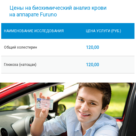
Цены на биохимический анализ крови
на аппарате Furuno
НАИМЕНОВАНИЕ ИССЛЕДОВАНИЯ
ЦЕНА УСЛУГИ (РУБ.)
120,00
Общий холестерин
120,00
Глюкоза (натощак)